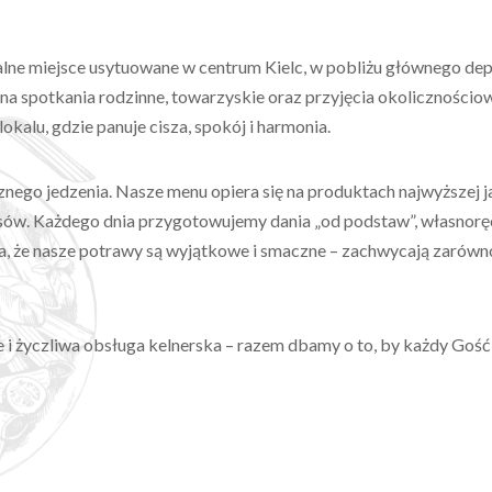
lne miejsce usytuowane w centrum Kielc, w pobliżu głównego dep
 na spotkania rodzinne, towarzyskie oraz przyjęcia okoliczności
lokalu, gdzie panuje cisza, spokój i harmonia.
nego jedzenia. Nasze menu opiera się na produktach najwyższej ja
ów. Każdego dnia przygotowujemy dania „od podstaw”, własnoręcz
, że nasze potrawy są wyjątkowe i smaczne – zachwycają zarówno 
 i życzliwa obsługa kelnerska – razem dbamy o to, by każdy Gość