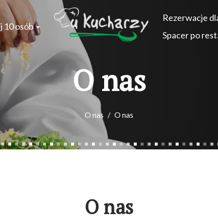
Rezerwacje dla
j 10 osób
Spacer po rest
O nas
O nas
O nas
O nas