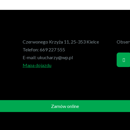
Czerwonego Krzyża 11, 25-353 Kielce
Obserw
Telefon:
669 227 555
E-mail:
ukucharzy@wp.pl
Mapa dojazdu
Zamów online